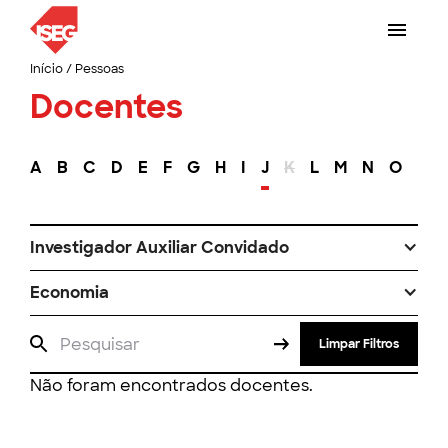
Início
/
Pessoas
Docentes
A
B
C
D
E
F
G
H
I
J
K
L
M
N
O
P
Investigador Auxiliar Convidado
Economia
Limpar Filtros
Não foram encontrados docentes.