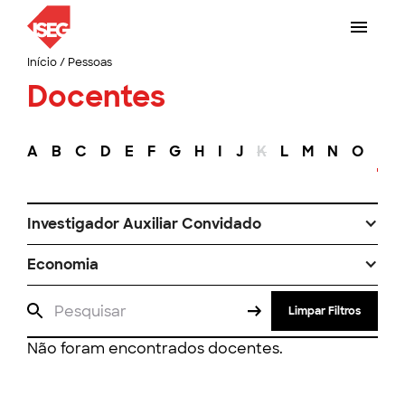
Início
/
Pessoas
Docentes
A
B
C
D
E
F
G
H
I
J
K
L
M
N
O
P
Investigador Auxiliar Convidado
Economia
Limpar Filtros
Não foram encontrados docentes.