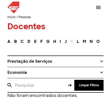
Início
/
Pessoas
Docentes
A
B
C
D
E
F
G
H
I
J
K
L
M
N
O
P
Prestação de Serviços
Economia
Limpar Filtros
Não foram encontrados docentes.