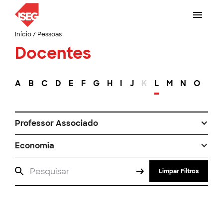
Início
/
Pessoas
Docentes
A
B
C
D
E
F
G
H
I
J
K
L
M
N
O
P
Professor Associado
Economia
Limpar Filtros