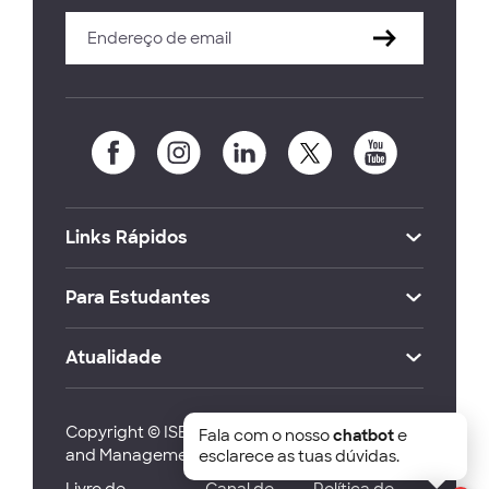
Links Rápidos
Para Estudantes
Atualidade
Copyright © ISEG Lisbon School of Economics
Fala com o nosso
chatbot
e
and Management 2026
esclarece as tuas dúvidas.