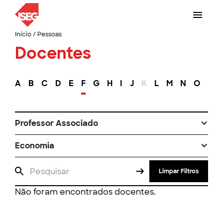
Início
/
Pessoas
Docentes
A
B
C
D
E
F
G
H
I
J
K
L
M
N
O
P
Professor Associado
Economia
Limpar Filtros
Não foram encontrados docentes.