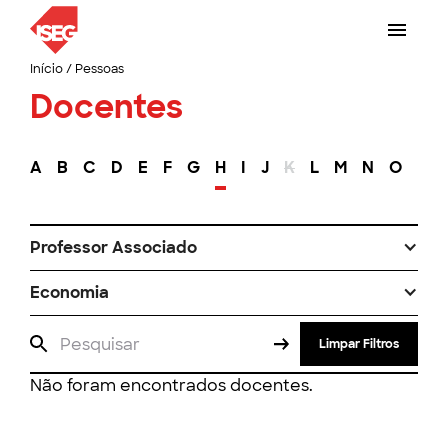
Início
/
Pessoas
Docentes
A
B
C
D
E
F
G
H
I
J
K
L
M
N
O
P
Professor Associado
Economia
Limpar Filtros
Não foram encontrados docentes.