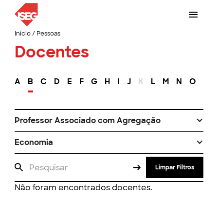
Início
/
Pessoas
Docentes
A
B
C
D
E
F
G
H
I
J
K
L
M
N
O
P
Professor Associado com Agregação
Economia
Limpar Filtros
Não foram encontrados docentes.