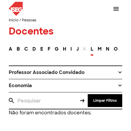
Início
/
Pessoas
Docentes
A
B
C
D
E
F
G
H
I
J
K
L
M
N
O
P
Professor Associado Convidado
Economia
Limpar Filtros
Não foram encontrados docentes.