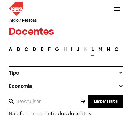
Início
/
Pessoas
Docentes
A
B
C
D
E
F
G
H
I
J
K
L
M
N
O
P
Tipo
Economia
Limpar Filtros
Não foram encontrados docentes.