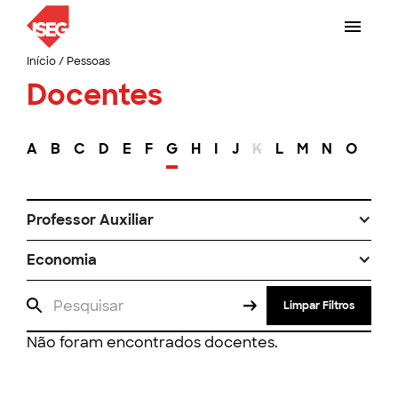
Início
/
Pessoas
Docentes
A
B
C
D
E
F
G
H
I
J
K
L
M
N
O
P
Professor Auxiliar
Economia
Limpar Filtros
Não foram encontrados docentes.