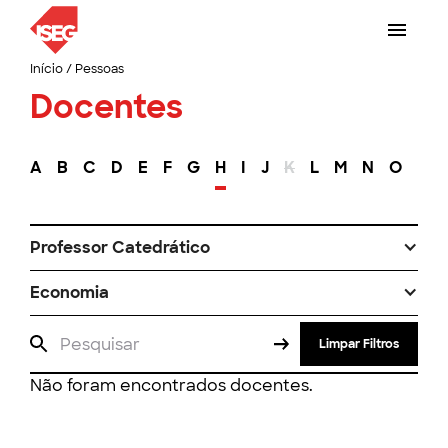
Início
/
Pessoas
Docentes
A
B
C
D
E
F
G
H
I
J
K
L
M
N
O
P
Professor Catedrático
Economia
Limpar Filtros
Não foram encontrados docentes.