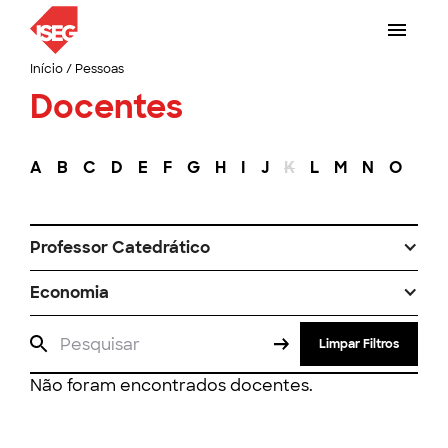
Início
/
Pessoas
Docentes
A
B
C
D
E
F
G
H
I
J
K
L
M
N
O
P
Professor Catedrático
Economia
Limpar Filtros
Não foram encontrados docentes.