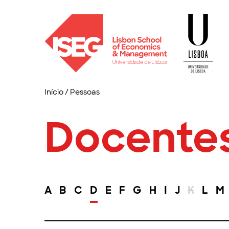
Início
/
Pessoas
Docente
A
B
C
D
E
F
G
H
I
J
K
L
M