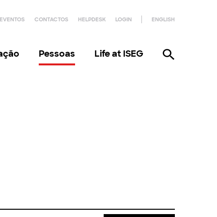
EVENTOS
CONTACTOS
HELPDESK
LOGIN
ENGLISH
gação
Pessoas
Life at ISEG