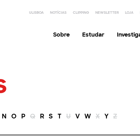
ULISBOA
NOTÍCIAS
CLIPPING
NEWSLETTER
LOJA
Sobre
Estudar
Investi
s
N
O
P
Q
R
S
T
U
V
W
X
Y
Z