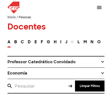
Início
/
Pessoas
Docentes
A
B
C
D
E
F
G
H
I
J
K
L
M
N
O
P
Professor Catedrático Convidado
Economia
Limpar Filtros