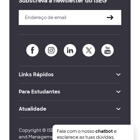
Subscreva a newsletter do ISEG
Links Rápidos
Para Estudantes
Atualidade
Copyright © ISEG Lisbon School of Economics
Fala com o nosso
chatbot
e
and Management 2026
esclarece as tuas dúvidas.