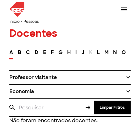
Início
/
Pessoas
Docentes
A
B
C
D
E
F
G
H
I
J
K
L
M
N
O
P
Professor visitante
Economia
Limpar Filtros
Não foram encontrados docentes.