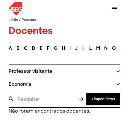
Início
/
Pessoas
Docentes
A
B
C
D
E
F
G
H
I
J
K
L
M
N
O
P
Professor visitante
Economia
Limpar Filtros
Não foram encontrados docentes.