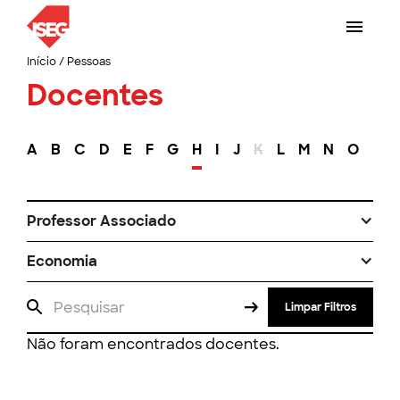
Início
/
Pessoas
Docentes
A
B
C
D
E
F
G
H
I
J
K
L
M
N
O
P
Professor Associado
Economia
Limpar Filtros
Não foram encontrados docentes.