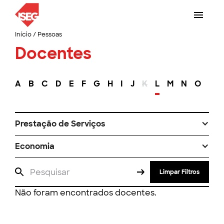
Início
/
Pessoas
Docentes
A
B
C
D
E
F
G
H
I
J
K
L
M
N
O
P
Prestação de Serviços
Economia
Limpar Filtros
Não foram encontrados docentes.