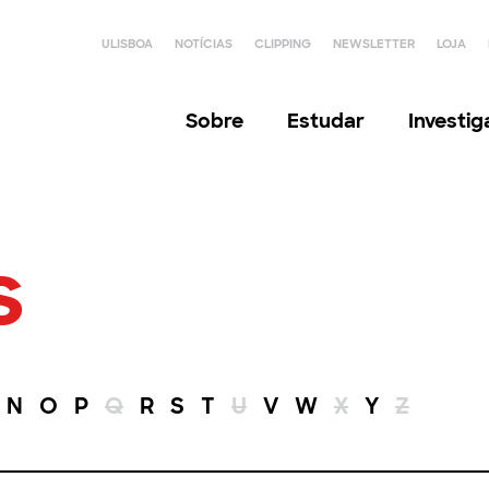
ULISBOA
NOTÍCIAS
CLIPPING
NEWSLETTER
LOJA
Sobre
Estudar
Investi
s
N
O
P
Q
R
S
T
U
V
W
X
Y
Z