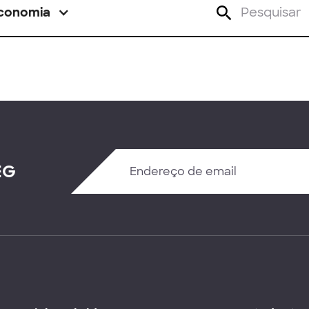
conomia
EG