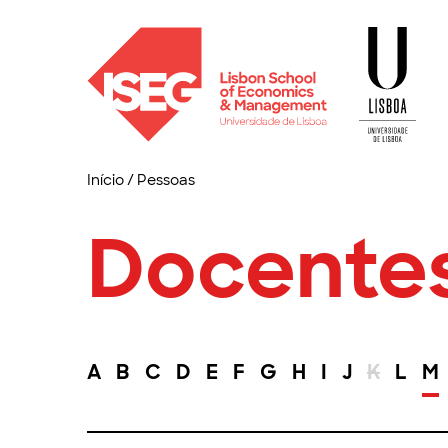
Início
/
Pessoas
Docente
A
B
C
D
E
F
G
H
I
J
K
L
M