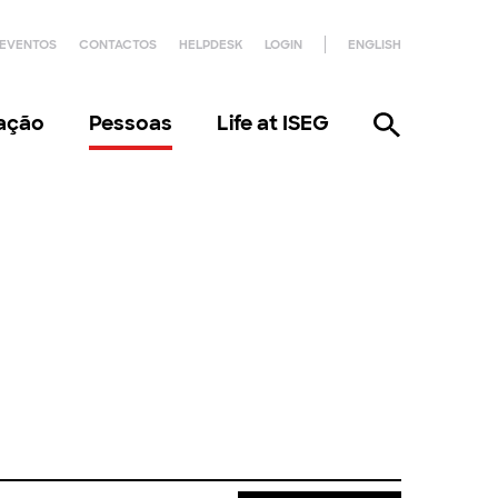
EVENTOS
CONTACTOS
HELPDESK
LOGIN
ENGLISH
gação
Pessoas
Life at ISEG