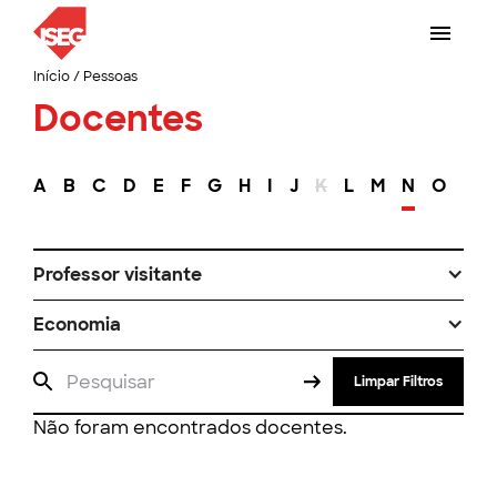
Início
/
Pessoas
Docentes
A
B
C
D
E
F
G
H
I
J
K
L
M
N
O
P
Professor visitante
Economia
Limpar Filtros
Não foram encontrados docentes.