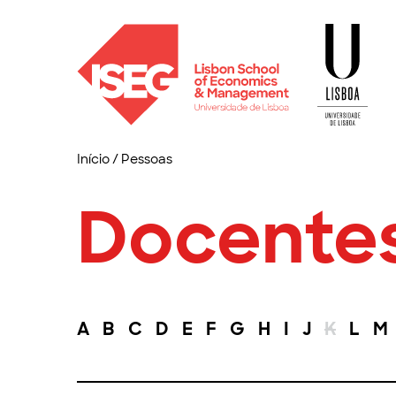
Início
/
Pessoas
Docente
A
B
C
D
E
F
G
H
I
J
K
L
M