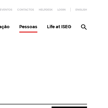
EVENTOS
CONTACTOS
HELPDESK
LOGIN
ENGLISH
gação
Pessoas
Life at ISEG