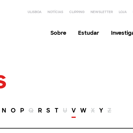
ULISBOA
NOTÍCIAS
CLIPPING
NEWSLETTER
LOJA
Sobre
Estudar
Investi
s
N
O
P
Q
R
S
T
U
V
W
X
Y
Z