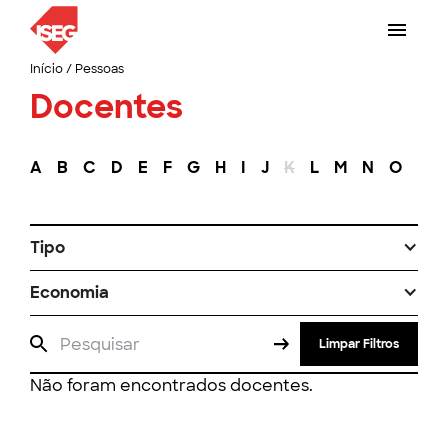
Início
/
Pessoas
Docentes
A
B
C
D
E
F
G
H
I
J
K
L
M
N
O
P
Tipo
Economia
Limpar Filtros
Não foram encontrados docentes.