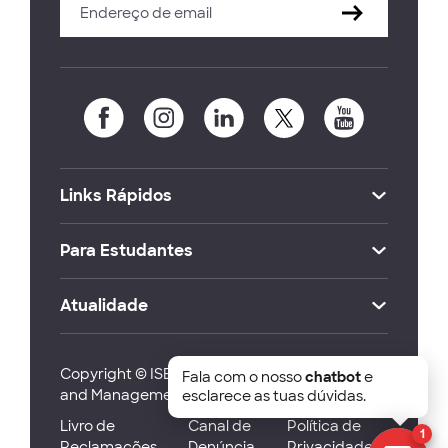
Links Rápidos
Para Estudantes
Atualidade
Copyright © ISEG Lisbon School of Economics
Fala com o nosso
chatbot
e
and Management 2026
esclarece as tuas dúvidas.
Livro de
Canal de
Política de
1
Reclamações
Denúncia
Privacidade