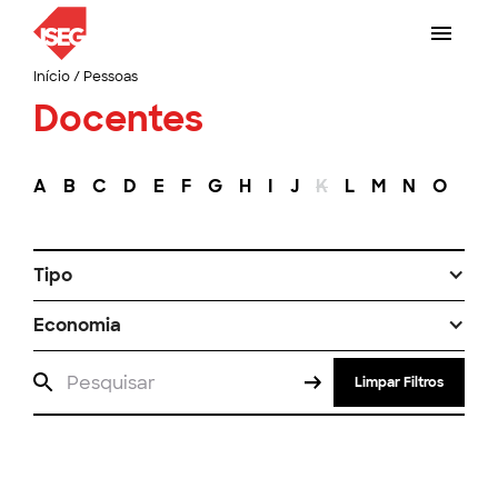
Início
/
Pessoas
Docentes
A
B
C
D
E
F
G
H
I
J
K
L
M
N
O
P
Tipo
Economia
Limpar Filtros