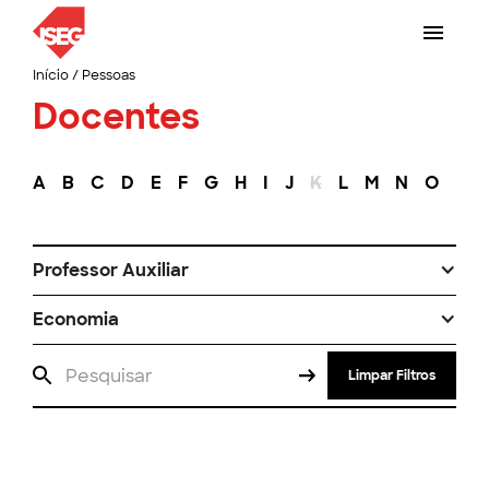
Início
/
Pessoas
Docentes
A
B
C
D
E
F
G
H
I
J
K
L
M
N
O
P
Professor Auxiliar
Economia
Limpar Filtros