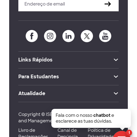
Links Rápidos
Para Estudantes
Atualidade
Copyright © ISEG Lisbon School of Economics
Fala com o nosso
chatbot
e
and Management 2026
esclarece as tuas dúvidas.
Livro de
Canal de
Política de
1
Reclamações
Denúncia
Privacidade