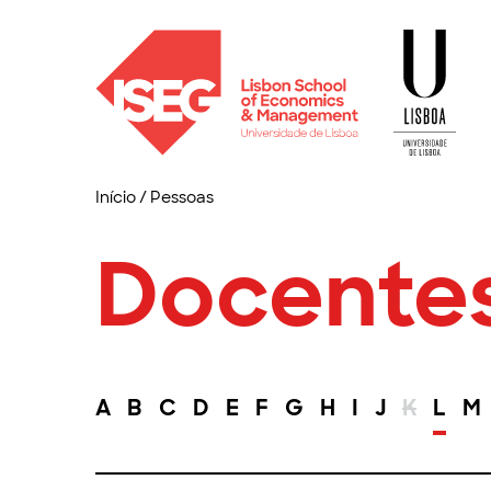
Início
/
Pessoas
Docente
A
B
C
D
E
F
G
H
I
J
K
L
M