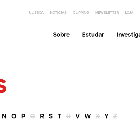
ULISBOA
NOTÍCIAS
CLIPPING
NEWSLETTER
LOJA
Sobre
Estudar
Investi
s
N
O
P
Q
R
S
T
U
V
W
X
Y
Z