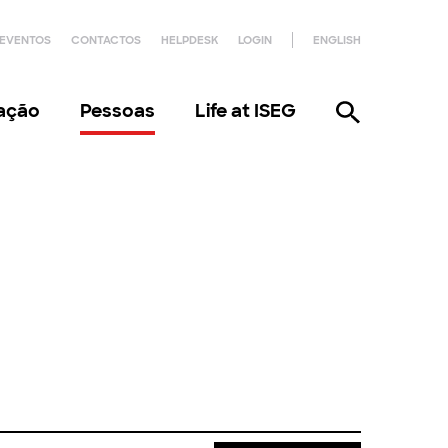
EVENTOS
CONTACTOS
HELPDESK
LOGIN
ENGLISH
gação
Pessoas
Life at ISEG