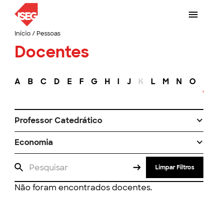
Início
/
Pessoas
Docentes
A
B
C
D
E
F
G
H
I
J
K
L
M
N
O
P
Professor Catedrático
Economia
Limpar Filtros
Não foram encontrados docentes.