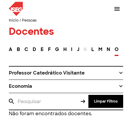
Início
/
Pessoas
Docentes
A
B
C
D
E
F
G
H
I
J
K
L
M
N
O
P
Professor Catedrático Visitante
Economia
Limpar Filtros
Não foram encontrados docentes.