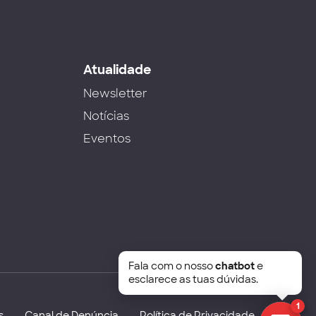
s
Atualidade
Newsletter
Notícias
Eventos
Fala com o nosso
chatbot
e
esclarece as tuas dúvidas.
1
s
Canal de Denúncia
Política de Privacidade