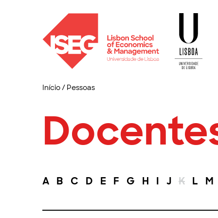
Início
/
Pessoas
Docente
A
B
C
D
E
F
G
H
I
J
K
L
M