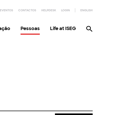
EVENTOS
CONTACTOS
HELPDESK
LOGIN
ENGLISH
gação
Pessoas
Life at ISEG