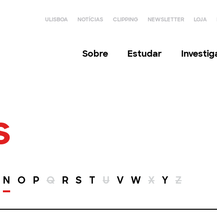
ULISBOA
NOTÍCIAS
CLIPPING
NEWSLETTER
LOJA
Sobre
Estudar
Investi
s
N
O
P
Q
R
S
T
U
V
W
X
Y
Z