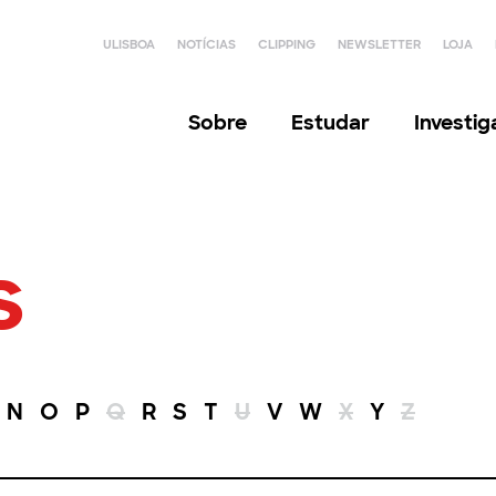
ULISBOA
NOTÍCIAS
CLIPPING
NEWSLETTER
LOJA
Sobre
Estudar
Investi
s
N
O
P
Q
R
S
T
U
V
W
X
Y
Z