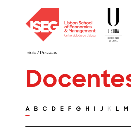
Início
/
Pessoas
Docente
A
B
C
D
E
F
G
H
I
J
K
L
M