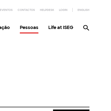
EVENTOS
CONTACTOS
HELPDESK
LOGIN
ENGLISH
gação
Pessoas
Life at ISEG