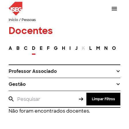
Início
/
Pessoas
Docentes
A
B
C
D
E
F
G
H
I
J
K
L
M
N
O
P
Professor Associado
Gestão
Limpar Filtros
Não foram encontrados docentes.