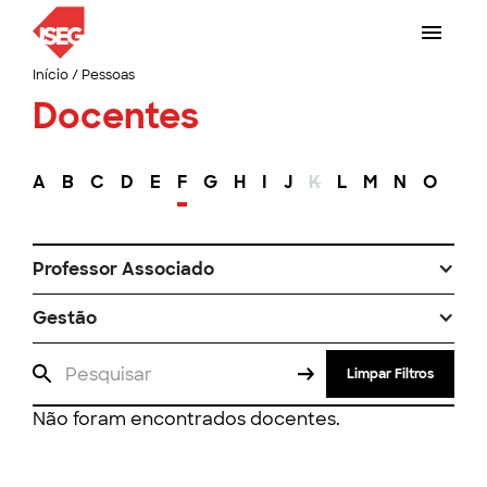
Início
/
Pessoas
Docentes
A
B
C
D
E
F
G
H
I
J
K
L
M
N
O
P
Professor Associado
Gestão
Limpar Filtros
Não foram encontrados docentes.