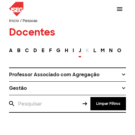
Início
/
Pessoas
Docentes
A
B
C
D
E
F
G
H
I
J
K
L
M
N
O
P
Professor Associado com Agregação
Gestão
Limpar Filtros