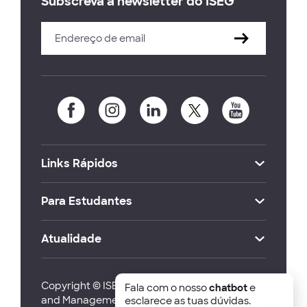
Subscreva a newsletter do ISEG
Links Rápidos
Para Estudantes
Atualidade
Copyright © ISEG Lisbon School of Economics
Fala com o nosso
chatbot
e
and Management 2026
esclarece as tuas dúvidas.