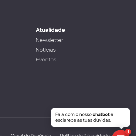
s
Atualidade
Newsletter
Notícias
Eventos
Fala com o nosso
chatbot
e
esclarece as tuas dúvidas.
1
s
Canal de Denúncia
Política de Privacidade