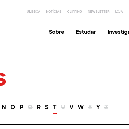
ULISBOA
NOTÍCIAS
CLIPPING
NEWSLETTER
LOJA
Sobre
Estudar
Investi
s
N
O
P
Q
R
S
T
U
V
W
X
Y
Z