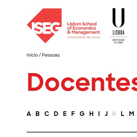
Início
/
Pessoas
Docente
A
B
C
D
E
F
G
H
I
J
K
L
M