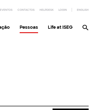
EVENTOS
CONTACTOS
HELPDESK
LOGIN
ENGLISH
gação
Pessoas
Life at ISEG