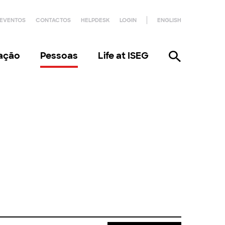
EVENTOS
CONTACTOS
HELPDESK
LOGIN
ENGLISH
gação
Pessoas
Life at ISEG