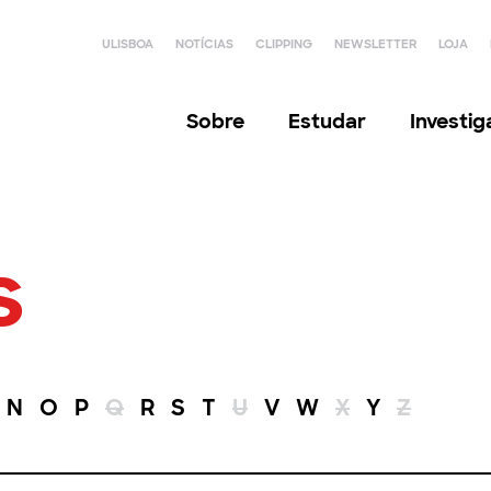
ULISBOA
NOTÍCIAS
CLIPPING
NEWSLETTER
LOJA
Sobre
Estudar
Investi
s
N
O
P
Q
R
S
T
U
V
W
X
Y
Z