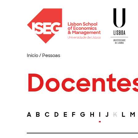
Início
/
Pessoas
Docente
A
B
C
D
E
F
G
H
I
J
K
L
M