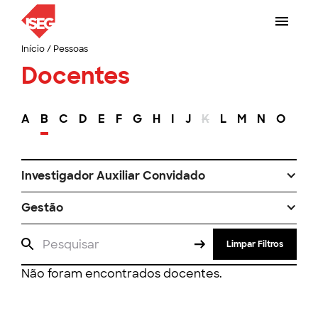
Início
/
Pessoas
Docentes
A
B
C
D
E
F
G
H
I
J
K
L
M
N
O
P
Investigador Auxiliar Convidado
Gestão
Limpar Filtros
Não foram encontrados docentes.