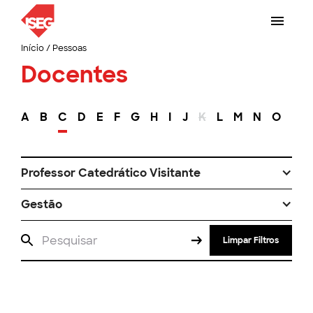
Início
/
Pessoas
Docentes
A
B
C
D
E
F
G
H
I
J
K
L
M
N
O
P
Professor Catedrático Visitante
Gestão
Limpar Filtros