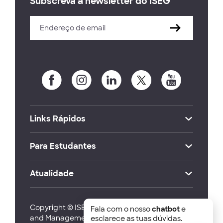
Subscreva a newsletter do ISEG
Links Rápidos
Para Estudantes
Atualidade
Copyright © ISEG Lisbon School of Economics
Fala com o nosso
chatbot
e
and Management 2026
esclarece as tuas dúvidas.