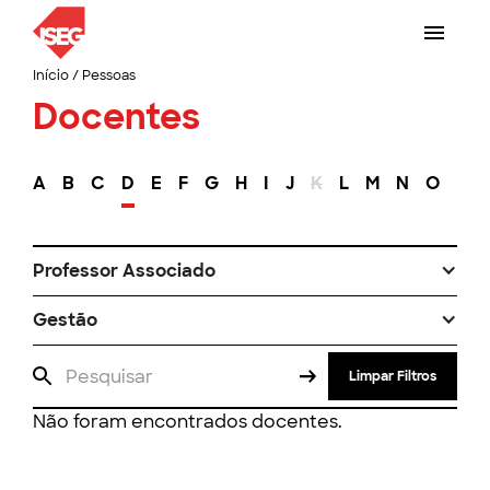
Início
/
Pessoas
Docentes
A
B
C
D
E
F
G
H
I
J
K
L
M
N
O
P
Professor Associado
Gestão
Limpar Filtros
Não foram encontrados docentes.