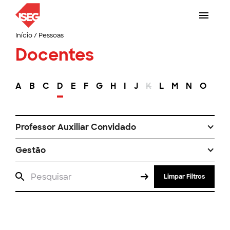
Início
/
Pessoas
Docentes
A
B
C
D
E
F
G
H
I
J
K
L
M
N
O
P
Professor Auxiliar Convidado
Gestão
Limpar Filtros