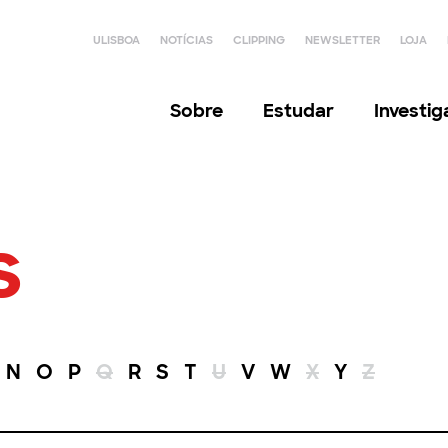
ULISBOA
NOTÍCIAS
CLIPPING
NEWSLETTER
LOJA
Sobre
Estudar
Investi
s
N
O
P
Q
R
S
T
U
V
W
X
Y
Z