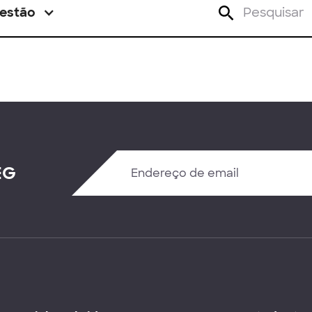
estão
EG