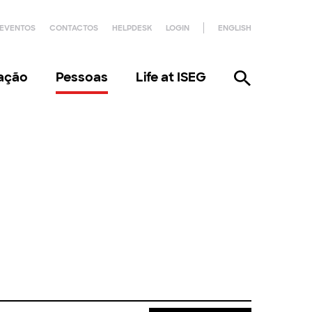
EVENTOS
CONTACTOS
HELPDESK
LOGIN
ENGLISH
gação
Pessoas
Life at ISEG