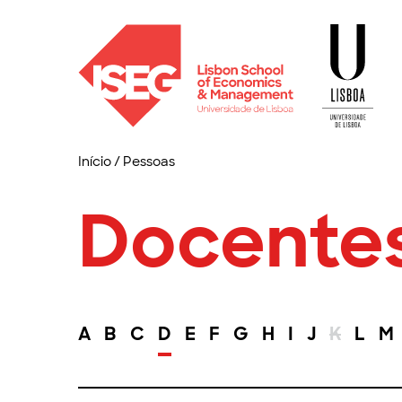
Início
/
Pessoas
Docente
A
B
C
D
E
F
G
H
I
J
K
L
M