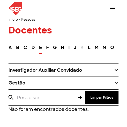
Início
/
Pessoas
Docentes
A
B
C
D
E
F
G
H
I
J
K
L
M
N
O
P
Investigador Auxiliar Convidado
Gestão
Limpar Filtros
Não foram encontrados docentes.