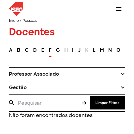
Início
/
Pessoas
Docentes
A
B
C
D
E
F
G
H
I
J
K
L
M
N
O
P
Professor Associado
Gestão
Limpar Filtros
Não foram encontrados docentes.