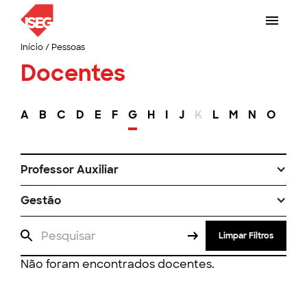
Início
/
Pessoas
Docentes
A
B
C
D
E
F
G
H
I
J
K
L
M
N
O
P
Professor Auxiliar
Gestão
Limpar Filtros
Não foram encontrados docentes.