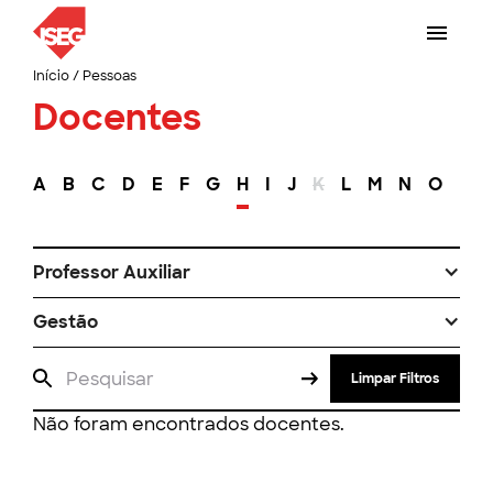
Início
/
Pessoas
Docentes
A
B
C
D
E
F
G
H
I
J
K
L
M
N
O
P
Professor Auxiliar
Gestão
Limpar Filtros
Não foram encontrados docentes.