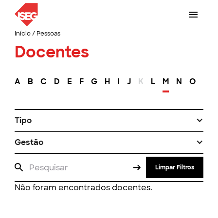
Início
/
Pessoas
Docentes
A
B
C
D
E
F
G
H
I
J
K
L
M
N
O
P
Tipo
Gestão
Limpar Filtros
Não foram encontrados docentes.