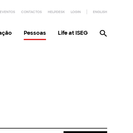
EVENTOS
CONTACTOS
HELPDESK
LOGIN
ENGLISH
gação
Pessoas
Life at ISEG