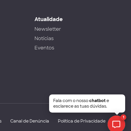
s
Atualidade
Newsletter
Notícias
Eventos
Fala com o nosso
chatbot
e
esclarece as tuas dúvidas.
1
s
Canal de Denúncia
Política de Privacidade
Chat