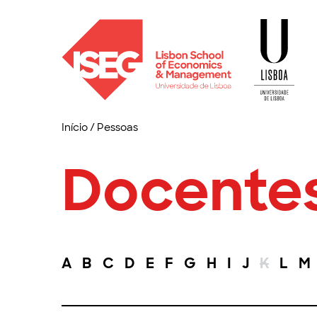
Início
/
Pessoas
Docente
A
B
C
D
E
F
G
H
I
J
K
L
M