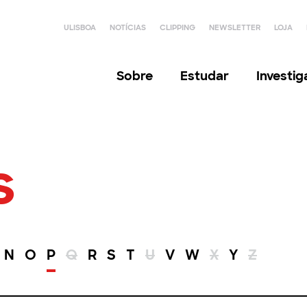
ULISBOA
NOTÍCIAS
CLIPPING
NEWSLETTER
LOJA
Sobre
Estudar
Investi
s
N
O
P
Q
R
S
T
U
V
W
X
Y
Z