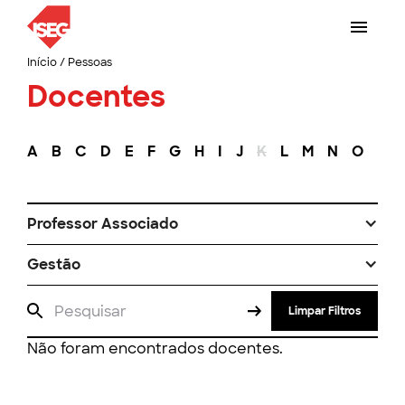
Início
/
Pessoas
Docentes
A
B
C
D
E
F
G
H
I
J
K
L
M
N
O
P
Professor Associado
Gestão
Limpar Filtros
Não foram encontrados docentes.