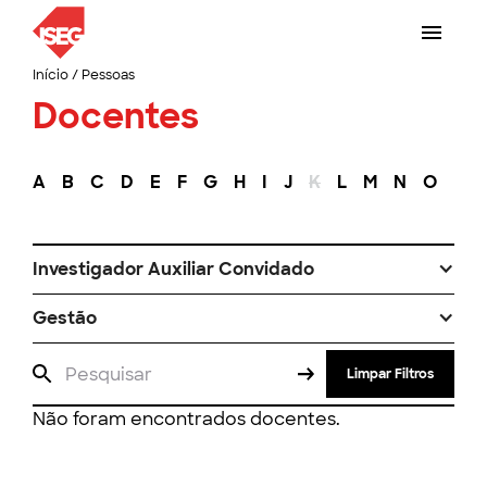
Início
/
Pessoas
Docentes
A
B
C
D
E
F
G
H
I
J
K
L
M
N
O
P
Investigador Auxiliar Convidado
Gestão
Limpar Filtros
Não foram encontrados docentes.