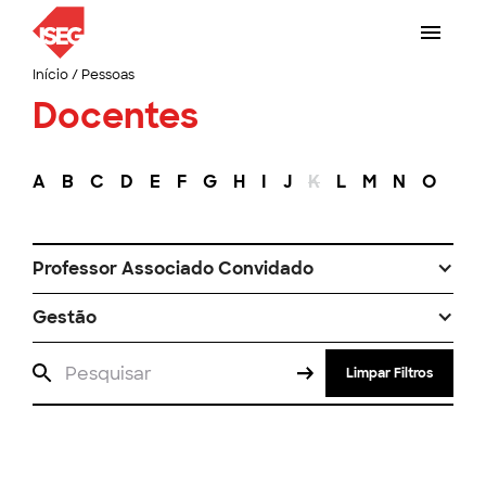
Início
/
Pessoas
Docentes
A
B
C
D
E
F
G
H
I
J
K
L
M
N
O
P
Professor Associado Convidado
Gestão
Limpar Filtros