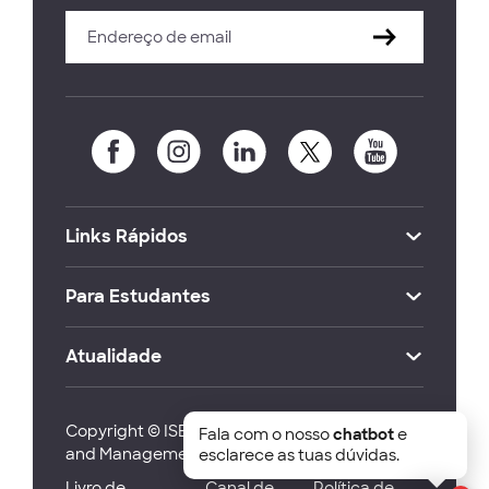
Links Rápidos
Para Estudantes
Atualidade
Copyright © ISEG Lisbon School of Economics
Fala com o nosso
chatbot
e
and Management 2026
esclarece as tuas dúvidas.
Livro de
Canal de
Política de