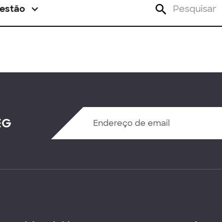
estão
EG