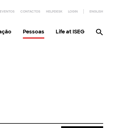
EVENTOS
CONTACTOS
HELPDESK
LOGIN
ENGLISH
gação
Pessoas
Life at ISEG