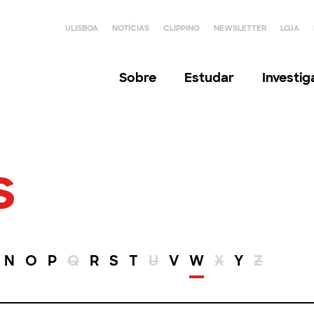
ULISBOA
NOTÍCIAS
CLIPPING
NEWSLETTER
LOJA
Sobre
Estudar
Investi
s
N
O
P
Q
R
S
T
U
V
W
X
Y
Z