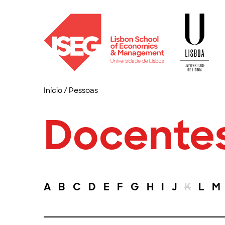
Início
/
Pessoas
Docente
A
B
C
D
E
F
G
H
I
J
K
L
M