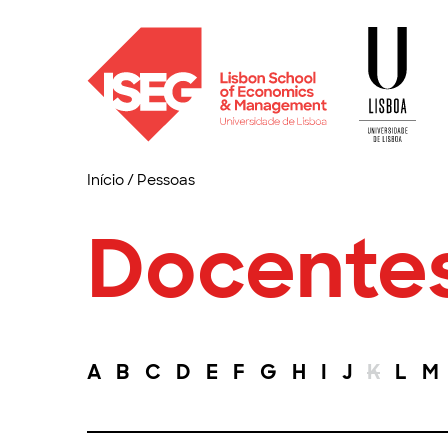
Início
/
Pessoas
Docente
A
B
C
D
E
F
G
H
I
J
K
L
M