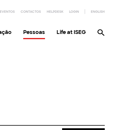
EVENTOS
CONTACTOS
HELPDESK
LOGIN
ENGLISH
gação
Pessoas
Life at ISEG