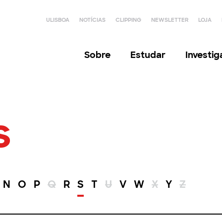
ULISBOA
NOTÍCIAS
CLIPPING
NEWSLETTER
LOJA
Sobre
Estudar
Investi
s
N
O
P
Q
R
S
T
U
V
W
X
Y
Z